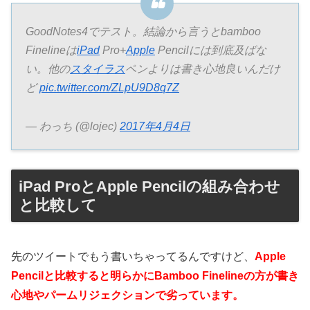
GoodNotes4でテスト。結論から言うとbamboo
Finelineは
iPad
Pro+
Apple
Pencilには到底及ばな
い。他の
スタイラス
ペンよりは書き心地良いんだけ
ど
pic.twitter.com/ZLpU9D8q7Z
— わっち (@lojec)
2017年4月4日
iPad ProとApple Pencilの組み合わせ
と比較して
先のツイートでもう書いちゃってるんですけど、
Apple
Pencilと比較すると明らかにBamboo Finelineの方が書き
心地やパームリジェクションで劣っています。