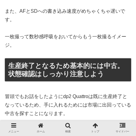
また、AFとSDへの書き込み速度がめちゃくちゃ遅いで
す。
一枚撮って数秒感呼吸をおいてからもう一枚撮るイメー
ジ。
生産終了となるため基本的には中古。
状態確認はしっかり注意しよう
冒頭でもお話をしたようにdp2 Quattroは既に生産終了と
なっているため、手に入れるためには市場に出回っている
中古を探すことになります。
この時に気をつけることはチリなどの混入がないかはしっ
メニュー
ホーム
検索
トップ
サイドバー