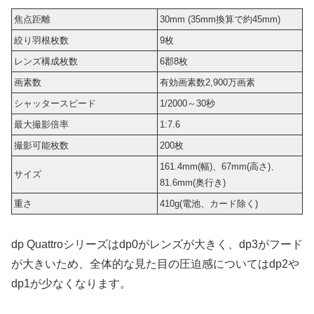
焦点距離
30mm (35mm換算で約45mm)
絞り羽根枚数
9枚
レンズ構成枚数
6郡8枚
画素数
有効画素数2,900万画素
シャッタースピード
1/2000～30秒
最大撮影倍率
1:7.6
撮影可能枚数
200枚
161.4mm(幅)、67mm(高さ)、
サイズ
81.6mm(奥行き)
重さ
410g(電池、カード除く)
dp Quattroシリーズはdp0がレンズが大きく、dp3がフード
が大きいため、全体的な見た目の圧迫感についてはdp2や
dp1が少なくなります。