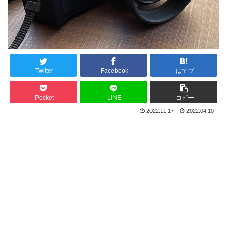
Twitter
Facebook
はてブ
Pocket
LINE
コピー
2022.11.17
2022.04.10