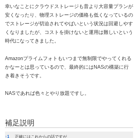
幸いなことにクラウドストレージも昔より大容量プランが
安くなったり、物理ストレージの価格も低くなっているの
でストレージが切迫されてやばいという状況は回避しやす
くなりましたが、コストを掛けないと運用は難しいという
時代になってきました。
Amazonプライムフォトもいつまで無制限でやってくれる
かなーとは思っているので、最終的にはNASの構築に行
き着きそうです。
NASであれば色々とやり放題ですし。
補足説明
補足説明
↑
1
正確にはこれからの話ですが