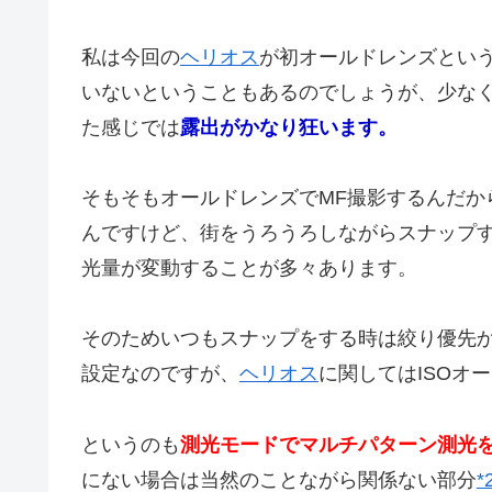
私は今回の
ヘリオス
が初オールドレンズとい
いないということもあるのでしょうが、少なくと
た感じでは
露出がかなり狂います。
そもそもオールドレンズでMF撮影するんだか
んですけど、街をうろうろしながらスナップ
光量が変動することが多々あります。
そのためいつもスナップをする時は絞り優先か
設定なのですが、
ヘリオス
に関してはISOオ
というのも
測光モードでマルチパターン測光
にない場合は当然のことながら関係ない部分
*