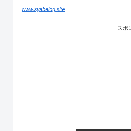
www.syabelog.site
スポ