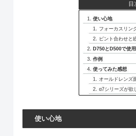
目
使い心地
フォーカスリン
ピント合わせと
D750とD500で
作例
使ってみた感想
オールドレンズ
α7シリーズが欲
使い心地