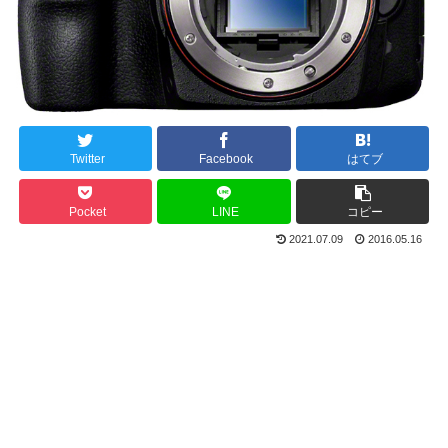
Twitter
Facebook
はてブ
Pocket
LINE
コピー
2021.07.09
2016.05.16