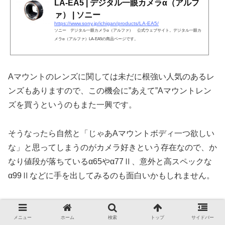
LA-EA5 | デジタル一眼カメラα（アルフ
ァ） | ソニー
https://www.sony.jp/ichigan/products/LA-EA5/
ソニー デジタル一眼カメラα（アルファ） 公式ウェブサイト。デジタル一眼カ
メラα（アルファ）LA-EA5の商品ページです。
Aマウントのレンズに関しては未だに根強い人気のあるレ
ンズもありますので、この機会に”あえて”Aマウントレン
ズを買うというのもまた一興です。
そうなったら自然と「じゃあAマウントボディ一つ欲しい
な」と思ってしまうのがカメラ好きという存在なので、か
なり値段が落ちているα65やα77Ⅱ、意外と高スペックな
α99Ⅱなどに手を出してみるのも面白いかもしれません。
プロフィール
メニュー
ホーム
検索
トップ
サイドバー