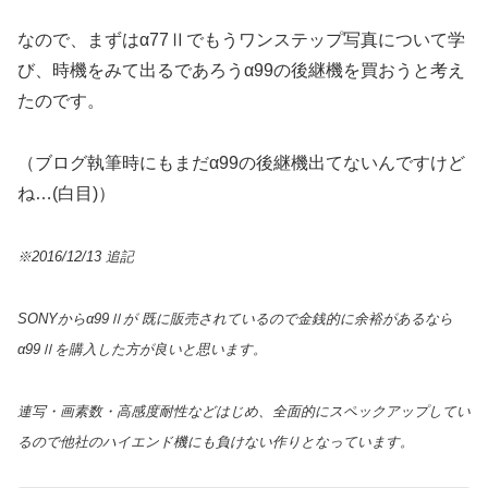
なので、まずはα77Ⅱでもうワンステップ写真について学
び、時機をみて出るであろうα99の後継機を買おうと考え
たのです。
（ブログ執筆時にもまだα99の後継機出てないんですけど
ね…(白目)）
※2016/12/13 追記
SONYからα99Ⅱが 既に販売されているので金銭的に余裕があるなら
α99Ⅱを購入した方が良いと思います。
連写・画素数・高感度耐性などはじめ、全面的にスペックアップしてい
るので他社のハイエンド機にも負けない作りとなっています。