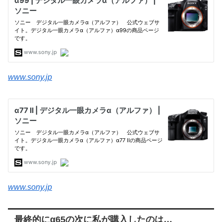
www.sony.jp
www.sony.jp
最終的にα65の次に私が購入したのは…