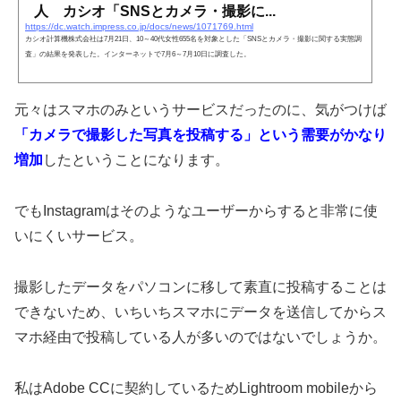
人 カシオ「SNSとカメラ・撮影に...
https://dc.watch.impress.co.jp/docs/news/1071769.html
カシオ計算機株式会社は7月21日、10～40代女性655名を対象とした「SNSとカメラ・撮影に関する実態調
査」の結果を発表した。インターネットで7月6～7月10日に調査した。
元々はスマホのみというサービスだったのに、気がつけば
「カメラで撮影した写真を投稿する」という需要がかなり
増加
したということになります。
でもInstagramはそのようなユーザーからすると非常に使
いにくいサービス。
撮影したデータをパソコンに移して素直に投稿することは
できないため、いちいちスマホにデータを送信してからス
マホ経由で投稿している人が多いのではないでしょうか。
私はAdobe CCに契約しているためLightroom mobileから