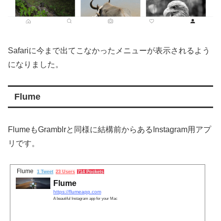
Safariに今まで出てこなかったメニューが表示されるよう
になりました。
Flume
FlumeもGramblrと同様に結構前からあるInstagram用アプ
リです。
Flume
1 Tweet
23 Users
714 Pockets
Flume
https://flumeapp.com
A beautiful Instagram app for your Mac