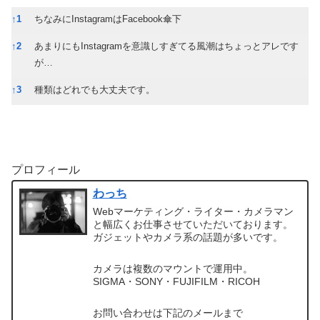
補足説明
↑
1
ちなみにInstagramはFacebook傘下
↑
2
あまりにもInstagramを意識しすぎてる風潮はちょっとアレです
が…
↑
3
種類はどれでも大丈夫です。
プロフィール
わっち
Webマーケティング・ライター・カメラマン
と幅広くお仕事させていただいております。
ガジェットやカメラ系の話題が多いです。
カメラは複数のマウントで運用中。
SIGMA・SONY・FUJIFILM・RICOH
お問い合わせは下記のメールまで