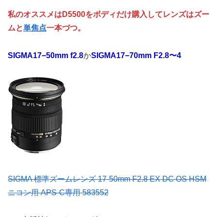
私のオススメはD5500をボディだけ購入してレンズはズー
ムと
単焦点
一本づつ。
SIGMA17−50mm f2.8
か
SIGMA17−70mm F2.8〜4
SIGMA 標準ズームレンズ 17-50mm F2.8 EX DC OS HSM
ニコン用 APS-C専用 583552