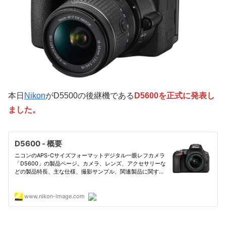
本日
Nikon
がD5500の後継機である
D5600を正式に発表し
ました。