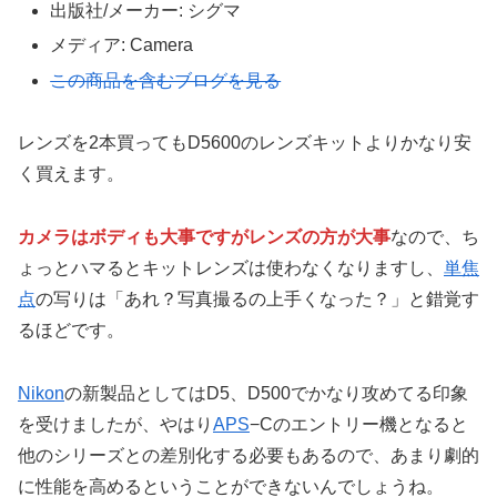
出版社/メーカー:
シグマ
メディア:
Camera
この商品を含むブログを見る
レンズを2本買ってもD5600のレンズキットよりかなり安
く買えます。
カメラはボディも大事ですがレンズの方が大事
なので、ち
ょっとハマるとキットレンズは使わなくなりますし、
単焦
点
の写りは「あれ？写真撮るの上手くなった？」と錯覚す
るほどです。
Nikon
の新製品としてはD5、D500でかなり攻めてる印象
を受けましたが、やはり
APS
−Cのエントリー機となると
他のシリーズとの差別化する必要もあるので、あまり劇的
に性能を高めるということができないんでしょうね。