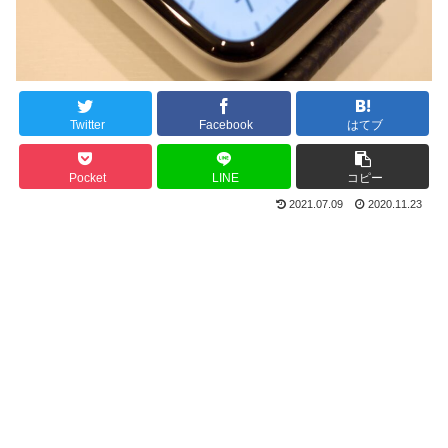
Twitter
Facebook
はてブ
Pocket
LINE
コピー
2021.07.09
2020.11.23